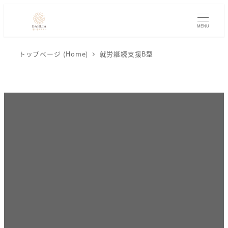
メ
イ
MENU
ン
コ
トップページ (Home)
就労継続支援B型
ン
テ
ン
ツ
へ
移
動